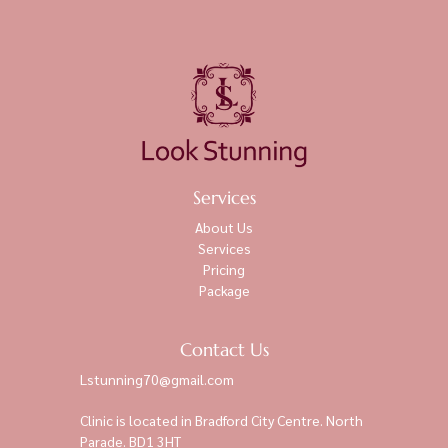
Services
About Us
Services
Pricing
Package
Contact Us
Lstunning70@gmail.com
Clinic is located in Bradford City Centre. North
Parade. BD1 3HT