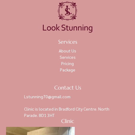
Services
About Us
Services
Pricing
Package
Contact Us
Lstunning70@gmail.com
Clinic is located in Bradford City Centre. North
Parade. BD1 3HT
Clinic